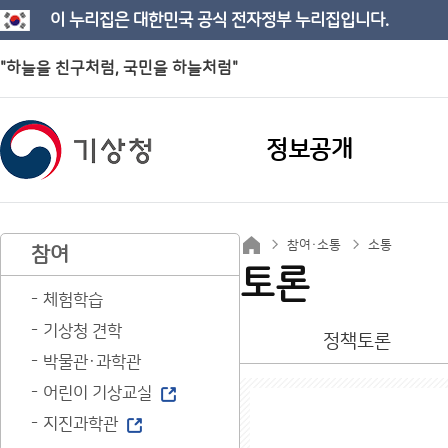
이 누리집은 대한민국 공식 전자정부 누리집입니다.
"하늘을 친구처럼, 국민을 하늘처럼"
정보공개
참여·소통
소통
참여
토론
체험학습
기상청 견학
정책토론
박물관·과학관
어린이 기상교실
지진과학관