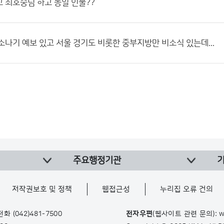
 최호중님 하고 동일 인물??
소나기 예보 있고 서울 경기도 비롯한 중부지방만 비소식 있는데...
주요행정기관
저작권보호 및 정책
웹접근성
누리집 오류 건의
 전화
(042)481-7500
전자우편
(웹사이트 관련 문의): w