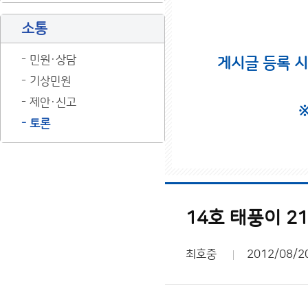
소통
민원·상담
게시글 등록 
기상민원
제안·신고
토론
14호 태풍이 2
최호중
2012/08/2