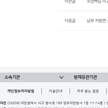
이전글
최정백님 하고
다음글
남부 지방엔 
소속기관
방재유관기관
개인정보처리방침
이용안내
자주 묻는 질문
대전
(35208) 대전광역시 서구 청사로 189 정부대전청사 1동 11~14층 /