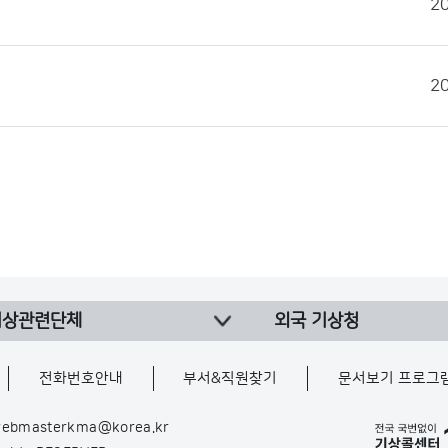
2
2
기상관련단체
외국 기상청
전화번호안내
부서&직원찾기
문서보기 프로그
ebmasterkma@korea.kr