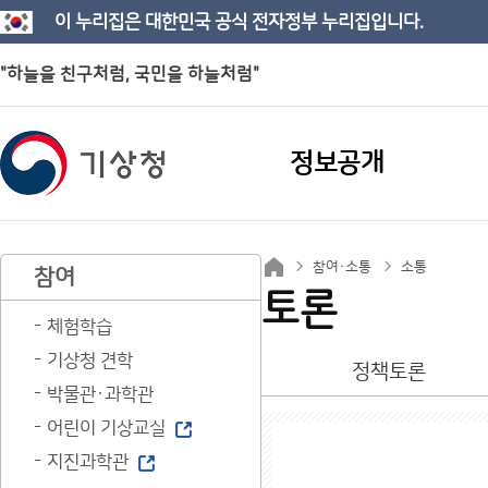
이 누리집은 대한민국 공식 전자정부 누리집입니다.
"하늘을 친구처럼, 국민을 하늘처럼"
정보공개
참여·소통
소통
참여
토론
체험학습
기상청 견학
정책토론
박물관·과학관
어린이 기상교실
지진과학관