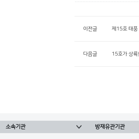
이전글
제15호 태풍 
다음글
15호가 상
소속기관
방재유관기관