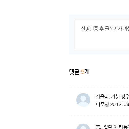
댓글
5
개
사올라, 카눈 경
이준영
2012-08
흠.. 일단 이 