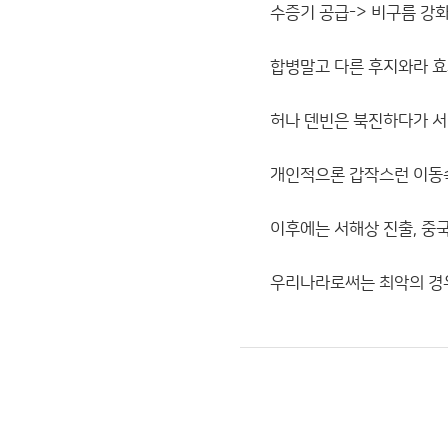
수증기 공급-> 비구름 강
합병말고 다른 후지와라 효
허나 덴빈은 북진하다가 서
개인적으론 갑작스런 이동속
이후에는 서해상 진출, 중국
우리나라로써는 최악의 경