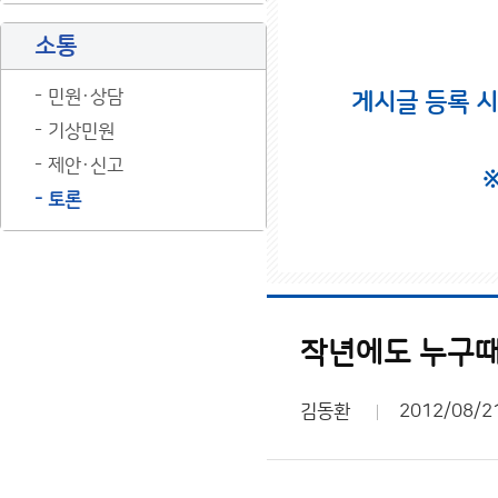
소통
민원·상담
게시글 등록 
기상민원
제안·신고
토론
작년에도 누구때
김동환
2012/08/2