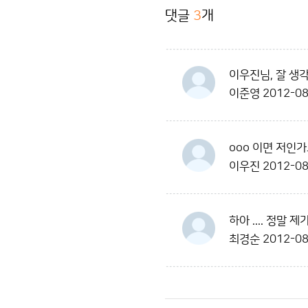
댓글
3
개
이우진님, 잘 생
이준영
2012-08
ooo 이면 저인
이우진
2012-08
하아 .... 정말
최경순
2012-08