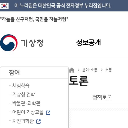
이 누리집은 대한민국 공식 전자정부 누리집입니다.
"하늘을 친구처럼, 국민을 하늘처럼"
정보공개
참여·소통
소통
참여
토론
체험학습
기상청 견학
정책토론
박물관·과학관
어린이 기상교실
지진과학관