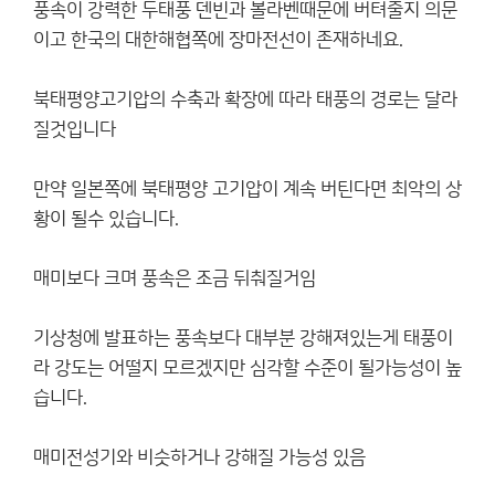
풍속이 강력한 두태풍 덴빈과 볼라벤때문에 버텨줄지 의문
이고 한국의 대한해협쪽에 장마전선이 존재하네요.
북태평양고기압의 수축과 확장에 따라 태풍의 경로는 달라
질것입니다
만약 일본쪽에 북태평양 고기압이 계속 버틴다면 최악의 상
황이 될수 있습니다.
매미보다 크며 풍속은 조금 뒤춰질거임
기상청에 발표하는 풍속보다 대부분 강해져있는게 태풍이
라 강도는 어떨지 모르겠지만 심각할 수준이 될가능성이 높
습니다.
매미전성기와 비슷하거나 강해질 가능성 있음