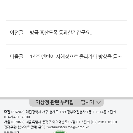
이전글
방금 흑산도쪽 통과한거같군요..
다음글
14호 덴빈이 서해상으로 올라가다 방향을 틀어서 제주도 쪽으로 북북동진할듯
기상청 관련 누리집
펼치기
대전
(35208) 대전광역시 서구 청사로 189 정부대전청사 1동 11~14층 / 전화
(042)481-7500
서울
(07062) 서울특별시 동작구 여의대방로16길 61 / 전화
(02)2181-0900
전자우편(웹사이트 관련 문의): webmasterkma@korea.kr