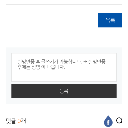
목록
등록
댓글
0
개