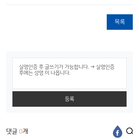
목록
등록
댓글
0
개