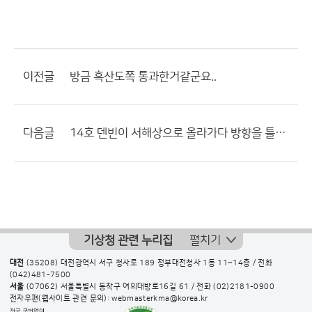
이전글
방금 흑산도쪽 통과한거같군요..
다음글
14호 덴빈이 서해상으로 올라가다 방향을 틀어서 제주도 쪽으로 북북동진할듯
기상청 관련 누리집
펼치기
대전
(35208) 대전광역시 서구 청사로 189 정부대전청사 1동 11~14층 / 전화
(042)481-7500
서울
(07062) 서울특별시 동작구 여의대방로16길 61 / 전화
(02)2181-0900
전자우편(웹사이트 관련 문의): webmasterkma@korea.kr