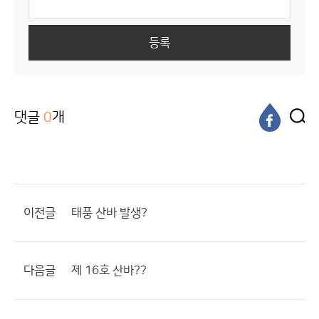
등록
댓글
0
개
이전글
태풍 산바 발생?
다음글
제 16호 산바??