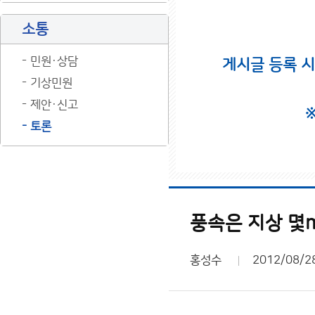
소통
민원·상담
게시글 등록 
기상민원
제안·신고
토론
풍속은 지상 몇
홍성수
2012/08/2