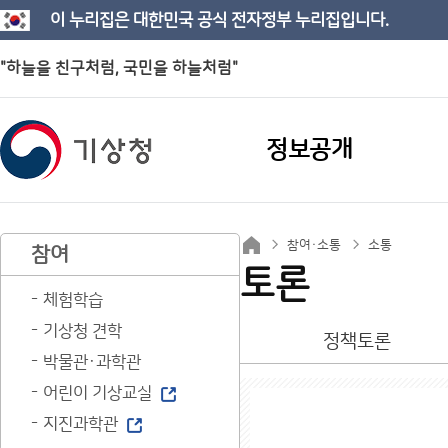
이 누리집은 대한민국 공식 전자정부 누리집입니다.
"하늘을 친구처럼, 국민을 하늘처럼"
정보공개
참여·소통
소통
참여
토론
체험학습
기상청 견학
정책토론
박물관·과학관
어린이 기상교실
지진과학관