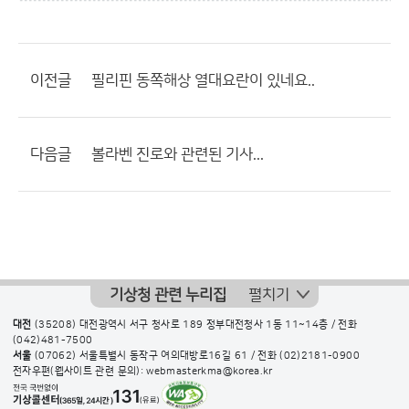
이전글
필리핀 동쪽해상 열대요란이 있네요..
다음글
볼라벤 진로와 관련된 기사...
기상청 관련 누리집
펼치기
대전
(35208) 대전광역시 서구 청사로 189 정부대전청사 1동 11~14층 / 전화
(042)481-7500
서울
(07062) 서울특별시 동작구 여의대방로16길 61 / 전화
(02)2181-0900
전자우편(웹사이트 관련 문의): webmasterkma@korea.kr