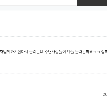
오차범위까지잡아서 올리는데 주변사람들이 다들 놀라곤하죠ㅋㅋ 정
2