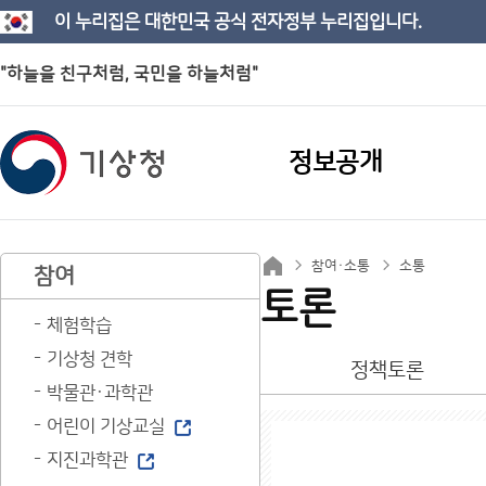
이 누리집은 대한민국 공식 전자정부 누리집입니다.
"하늘을 친구처럼, 국민을 하늘처럼"
정보공개
참여·소통
소통
참여
토론
체험학습
기상청 견학
정책토론
박물관·과학관
어린이 기상교실
지진과학관