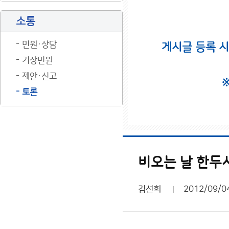
소통
민원·상담
게시글 등록 
기상민원
제안·신고
토론
비오는 날 한두
김선희
2012/09/0