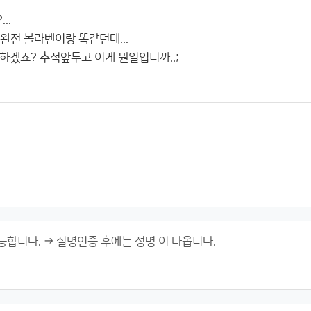
..
완전 볼라벤이랑 똑같던데...
하겠죠? 추석앞두고 이게 뭔일입니까..;