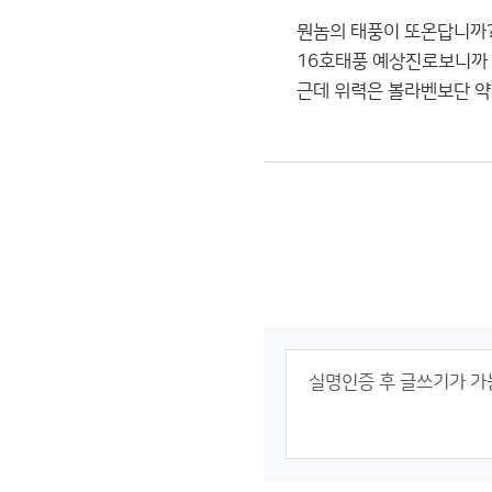
뭔놈의 태풍이 또온답니까?.
16호태풍 예상진로보니까 
근데 위력은 볼라벤보단 약