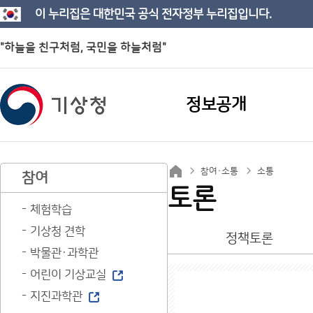
이 누리집은 대한민국 공식 전자정부 누리집입니다.
"하늘을 친구처럼, 국민을 하늘처럼"
정보공개
참여·소통
소통
참여
토론
체험학습
기상청 견학
정책토론
박물관·과학관
어린이 기상교실
지진과학관