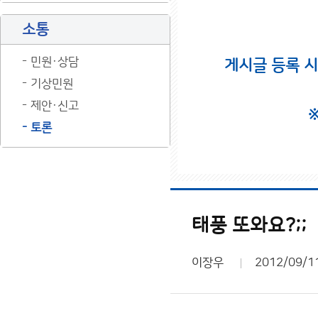
소통
민원·상담
게시글 등록 
기상민원
제안·신고
토론
태풍 또와요?;;
이장우
2012/09/1