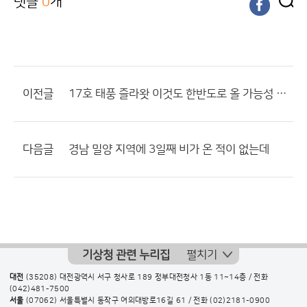
댓글
0
개
이전글
17호 태풍 즐라왓 이것도 한반도로 올 가능성 있나요??
다음글
경남 밀양 지역에 3일째 비가 온 적이 없는데
기상청 관련 누리집
펼치기
대전
(35208) 대전광역시 서구 청사로 189 정부대전청사 1동 11~14층 / 전화
(042)481-7500
서울
(07062) 서울특별시 동작구 여의대방로16길 61 / 전화
(02)2181-0900