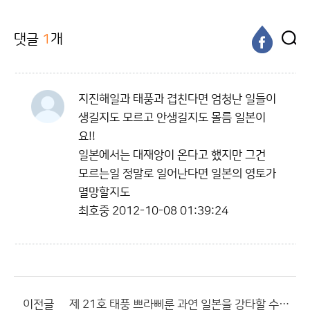
댓글
1
개
지진해일과 태풍과 겹친다면 엄청난 일들이
생길지도 모르고 안생길지도 몰름 일본이
요!!
일본에서는 대재앙이 온다고 했지만 그건
모르는일 정말로 일어난다면 일본의 영토가
멸망할지도
최호중
2012-10-08 01:39:24
이전글
제 21호 태풍 쁘라삐룬 과연 일본을 강타할 수 있을까요??