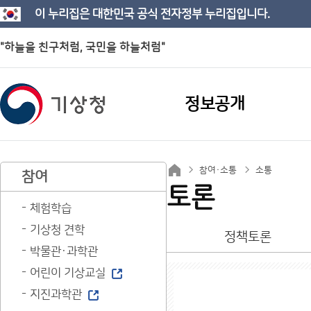
이 누리집은 대한민국 공식 전자정부 누리집입니다.
"하늘을 친구처럼, 국민을 하늘처럼"
정보공개
참여·소통
소통
참여
토론
체험학습
기상청 견학
정책토론
박물관·과학관
어린이 기상교실
지진과학관