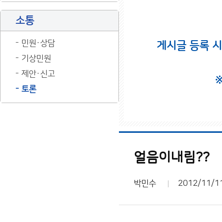
소통
민원·상담
게시글 등록 
기상민원
제안·신고
토론
얼음이내림??
박민수
2012/11/1