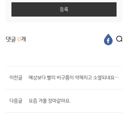
등록
댓글
0
개
이전글
예상보다 빨리 비구름이 약해지고 소멸되네요.. 낮까지 에보 되었는데??
다음글
요즘 겨울 장마같아요.