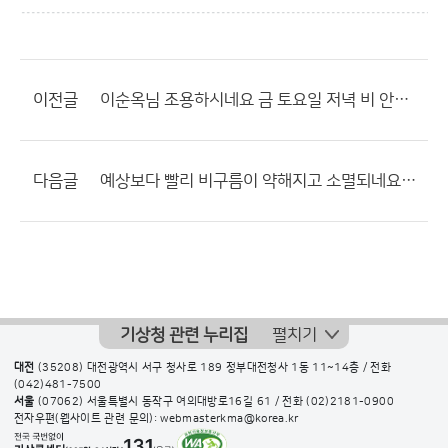
이전글
이순옥님 조용하시네요 금 토요일 저녁 비 안옴 이번엔 안올리시네...
다음글
예상보다 빨리 비구름이 약해지고 소멸되네요.. 낮까지 에보 되었는데??
기상청 관련 누리집
펼치기
대전
(35208) 대전광역시 서구 청사로 189 정부대전청사 1동 11~14층 / 전화
(042)481-7500
서울
(07062) 서울특별시 동작구 여의대방로16길 61 / 전화
(02)2181-0900
전자우편(웹사이트 관련 문의): webmasterkma@korea.kr