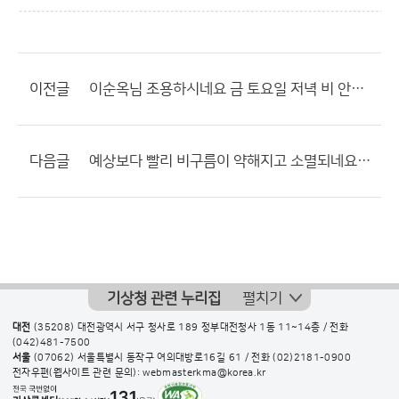
이전글
이순옥님 조용하시네요 금 토요일 저녁 비 안옴 이번엔 안올리시네...
다음글
예상보다 빨리 비구름이 약해지고 소멸되네요.. 낮까지 에보 되었는데??
기상청 관련 누리집
펼치기
대전
(35208) 대전광역시 서구 청사로 189 정부대전청사 1동 11~14층 / 전화
(042)481-7500
서울
(07062) 서울특별시 동작구 여의대방로16길 61 / 전화
(02)2181-0900
전자우편(웹사이트 관련 문의): webmasterkma@korea.kr