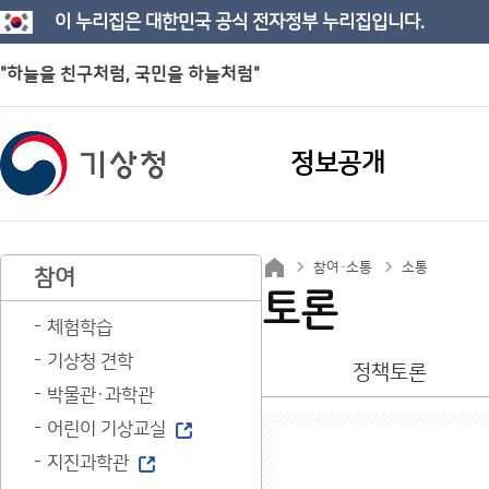
이 누리집은 대한민국 공식 전자정부 누리집입니다.
"하늘을 친구처럼, 국민을 하늘처럼"
정보공개
참여·소통
소통
참여
토론
체험학습
기상청 견학
정책토론
박물관·과학관
어린이 기상교실
지진과학관