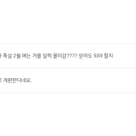
파 폭설 2월 에는 겨울 일찍 물러감???? 믿어도 되야 할지
로 개편한다네요.