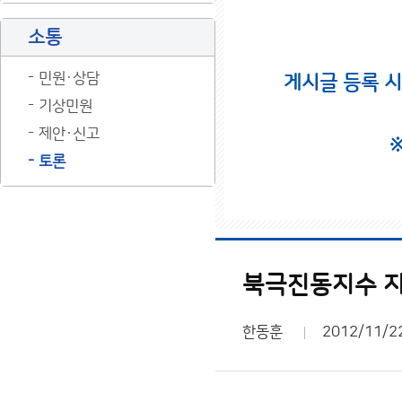
소통
민원·상담
게시글 등록 
기상민원
제안·신고
토론
북극진동지수 지
한동훈
2012/11/2