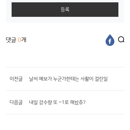
등록
댓글
0
개
이전글
날씨 예보가 누군가한테는 사활이 걸린일
다음글
내일 강수량 또 ~1로 해놨쥬?