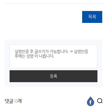
목록
등록
댓글
0
개