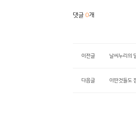
댓글
0
개
이전글
날씨누리의 달
다음글
이딴것들도 