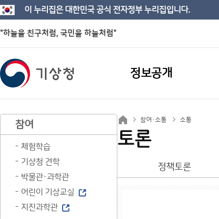
이 누리집은 대한민국 공식 전자정부 누리집입니다.
"하늘을 친구처럼, 국민을 하늘처럼"
정보공개
참여·소통
소통
참여
토론
체험학습
기상청 견학
정책토론
박물관·과학관
어린이 기상교실
지진과학관