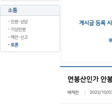
소통
민원·상담
게시글 등록 
기상민원
제안·신고
토론
면봉산인가 안
배재한
2022/10/0