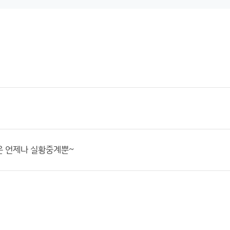
은 언제나 실황중계뿐~