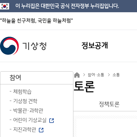
이 누리집은 대한민국 공식 전자정부 누리집입니다.
"하늘을 친구처럼, 국민을 하늘처럼"
정보공개
참여·소통
소통
참여
토론
체험학습
기상청 견학
정책토론
박물관·과학관
어린이 기상교실
지진과학관