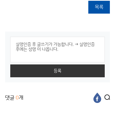
목록
등록
댓글
0
개