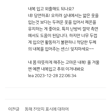
내복 입고 외출해도 되나요?
네! 당연하죠! 오히려 실내에서는 얇은 옷을
입는것 보다는 두꺼운 옷을 입어서 체온을
유지하는 게 좋아요. 특히 난방비 절약 측면
에서도 도움이 된답니다. 하지만 너무 두껍
게 입으면 활동하기 불편하니 적당한 두께
의 내복을 입어주는 센스! 잊지마세요~~
내 몸 따뜻하게 해주는 고마운 내복! 올 겨울
엔 예쁜 내복입고 추위 이겨내봐요
lea
2023-12-28 22:06:34
이전글
동해 진앙지 표시에 대하여