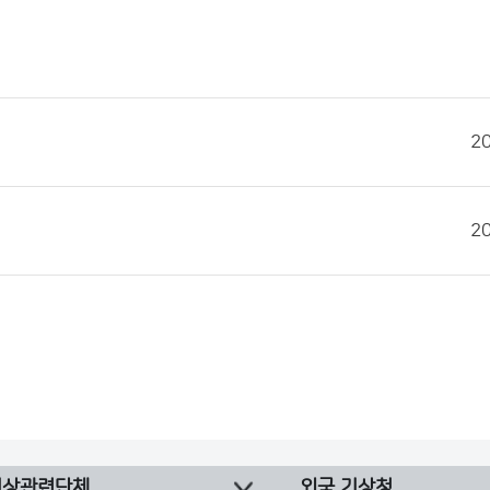
2
2
기상관련단체
외국 기상청