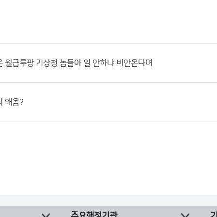
은 월급루팡 기상청 놈들아 일 안하냐 비안온다며
 왜옴?
주요행정기관