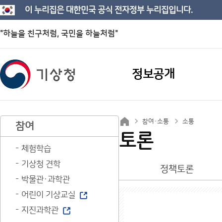
이 누리집은 대한민국 공식 전자정부 누리집입니다.
"하늘을 친구처럼, 국민을 하늘처럼"
정보공개
참여·소통
소통
참여
토론
체험학습
기상청 견학
정책토론
박물관·과학관
어린이 기상교실
지진과학관