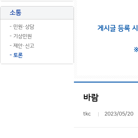
소통
민원·상담
게시글 등록 
기상민원
제안·신고
토론
바람
tkc
2023/05/20