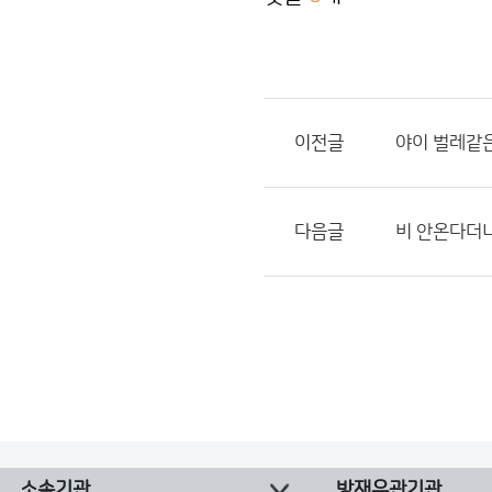
이전글
야이 벌레같
다음글
비 안온다더니
소속기관
방재유관기관