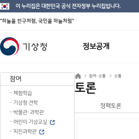
이 누리집은 대한민국 공식 전자정부 누리집입니다.
"하늘을 친구처럼, 국민을 하늘처럼"
정보공개
참여·소통
소통
참여
토론
체험학습
기상청 견학
정책토론
박물관·과학관
어린이 기상교실
지진과학관