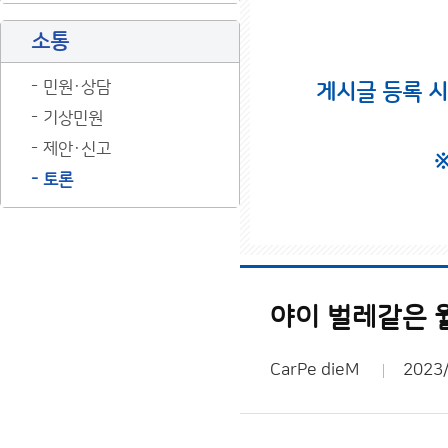
소통
민원·상담
게시글 등록 
기상민원
제안·신고
토론
야이 벌레같은 
CarPe dieM
2023