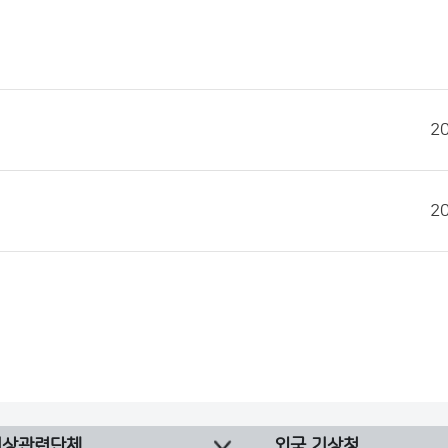
2
2
기상관련단체
외국 기상청