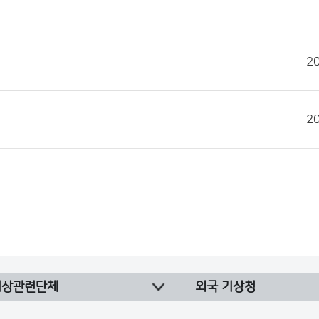
2
2
기상관련단체
외국 기상청