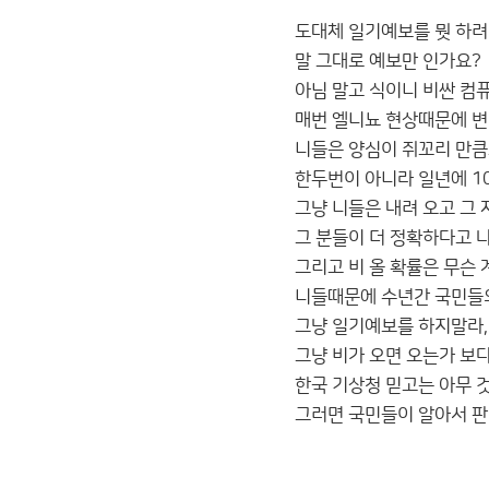
도대체 일기예보를 뭣 하려
말 그대로 예보만 인가요?
아님 말고 식이니 비싼 컴
매번 엘니뇨 현상때문에 변
니들은 양심이 쥐꼬리 만큼
한두번이 아니라 일년에 1
그냥 니들은 내려 오고 그 
그 분들이 더 정확하다고 나
그리고 비 올 확률은 무슨 
니들때문에 수년간 국민들의
그냥 일기예보를 하지말라,
그냥 비가 오면 오는가 보다
한국 기상청 믿고는 아무 것
그러면 국민들이 알아서 판