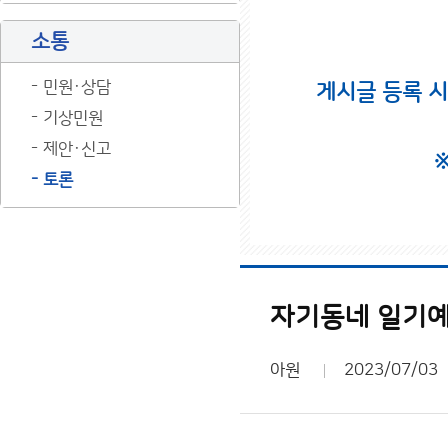
소통
민원·상담
게시글 등록 
기상민원
제안·신고
토론
자기동네 일기예
아원
2023/07/03