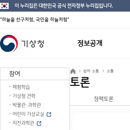
이 누리집은 대한민국 공식 전자정부 누리집입니다.
"하늘을 친구처럼, 국민을 하늘처럼"
정보공개
참여·소통
소통
참여
토론
체험학습
기상청 견학
정책토론
박물관·과학관
어린이 기상교실
지진과학관