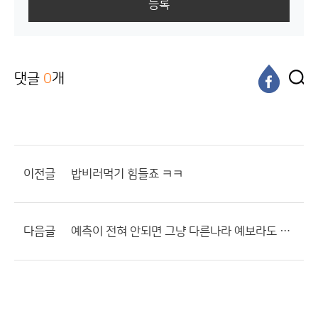
등록
댓글
0
개
이전글
밥비러먹기 힘들죠 ㅋㅋ
다음글
예측이 전혀 안되면 그냥 다른나라 예보라도 쓰던가 하세요