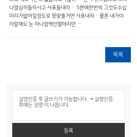
나열심히들하시고 사표들내라ᆢ 5분에한번씩 그것도수십
미리가없어질정도로 못맞출거면 사표내자ᆢ물론 내가이
리말해도 눈 하나깜짝안할테지만 ᆢ
목록
등록