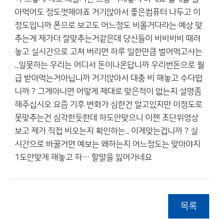
아먹어도 정도껏해야죠 거기앉아서 좋은컴퓨터 나두고 이
정도입니까 폰으로 보고도 어느정도 비올거다라는 예상 맞
추는게 제가더 잘맞추는거같은데 당신들이 비비비비 때려
놓고 실시간으로 고쳐 버리면 하루 일한만큼 벌어먹고사는
..일못하는 우리는 어디서 돈이나온답니까 우리번돈으로 월
급 받아먹는거아닙니까 거기앉아서 대충 비 해놓고 수다떱
니까 ? 그게아니면 어떻게 제대로 맞은적이 없는지 설명좀
해주십시오 요즘 기후 변화가 심한건 알고있지만 이정도로
못맞추는건 심각한듯한데 하도안맞으니 이젠 초단위영상
보고 제가 직접 비오는지 확인하는.. 이게맞는겁니까 ? 실
시간으로 바꿀거면 예보는 왜하는지 어느정도는 맞아야지
1도안맞게 해놓고 하… 할말을 잃어가네요
목록