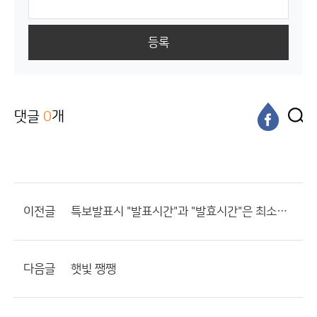
등록
댓글
0
개
이전글
특보발표시 "발표시간"과 "발효시간"은 최소한 1~2시간 차이를 두고 예보해주세요!
다음글
햇빛 쨍쨍