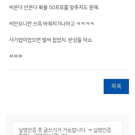
비온다 안온다 확율 50프로를 맞추지도 못해.
비안오니깐 쓰윽 바꿔치기나하고 ㅋㅋㅋㅋ
사기업이었으면 벌써 접었지. 반성들 하쇼.
ㅉㅉㅉ
목록