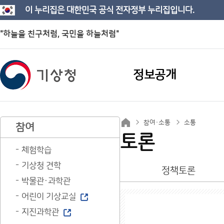
이 누리집은 대한민국 공식 전자정부 누리집입니다.
"하늘을 친구처럼, 국민을 하늘처럼"
정보공개
참여·소통
소통
참여
토론
체험학습
기상청 견학
정책토론
박물관·과학관
어린이 기상교실
지진과학관