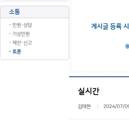
소통
민원·상담
게시글 등록 
기상민원
제안·신고
토론
실시간
김태현
2024/07/0