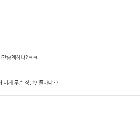
시간중계하냐?ㅋㅋ
!진짜 이게 무슨 장난인줄아냐??