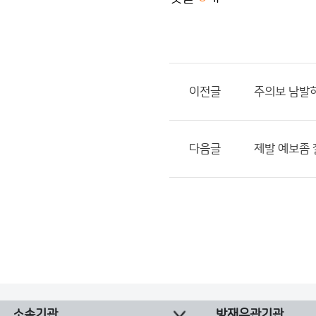
이전글
주의보 남발
다음글
제발 예보좀 
소속기관
방재유관기관