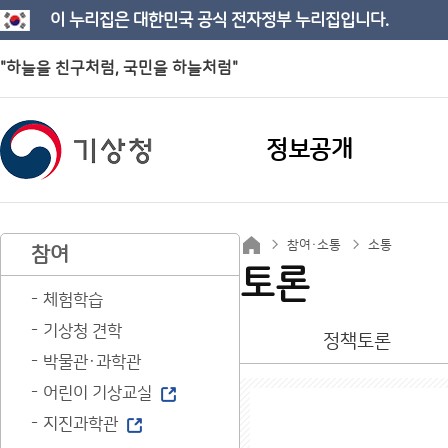
이 누리집은 대한민국 공식 전자정부 누리집입니다.
"하늘을 친구처럼, 국민을 하늘처럼"
정보공개
참여·소통
소통
참여
토론
체험학습
기상청 견학
정책토론
박물관·과학관
어린이 기상교실
지진과학관