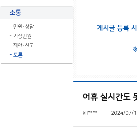
소통
민원·상담
게시글 등록 
기상민원
제안·신고
토론
어휴 실시간도 
kii****
2024/07/1