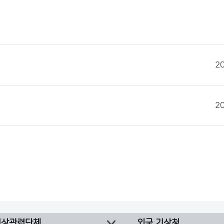
2
2
기상관련단체
외국 기상청