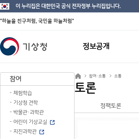
이 누리집은 대한민국 공식 전자정부 누리집입니다.
"하늘을 친구처럼, 국민을 하늘처럼"
정보공개
참여·소통
소통
참여
토론
체험학습
기상청 견학
정책토론
박물관·과학관
어린이 기상교실
지진과학관