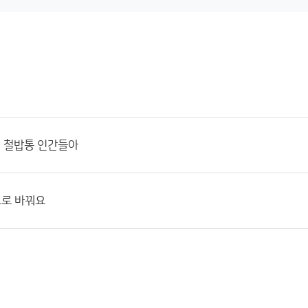
청 철밥통 인간들아
로 바꿔요