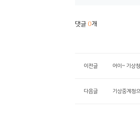
댓글
0
개
이전글
어이~ 기상
다음글
기상중계청으