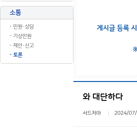
소통
민원·상담
게시글 등록 
기상민원
제안·신고
토론
와 대단하다
서드저아
2024/07