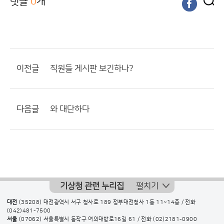
댓글
0
개
이전글
직원들 게시판 보긴하나?
다음글
와 대단하다
기상청 관련 누리집
펼치기
대전
(35208) 대전광역시 서구 청사로 189 정부대전청사 1동 11~14층 / 전화
(042)481-7500
서울
(07062) 서울특별시 동작구 여의대방로16길 61 / 전화
(02)2181-0900