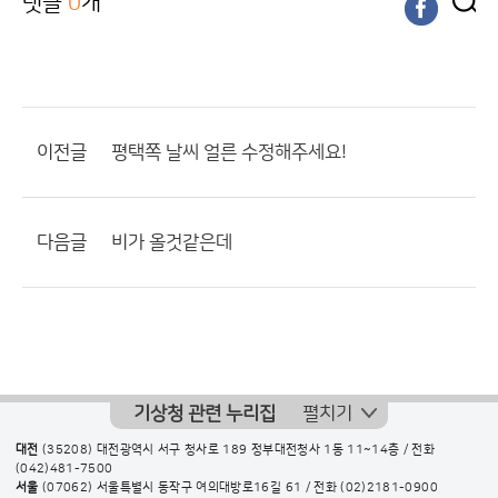
댓글
0
개
이전글
평택쪽 날씨 얼른 수정해주세요!
다음글
비가 올것같은데
기상청 관련 누리집
펼치기
대전
(35208) 대전광역시 서구 청사로 189 정부대전청사 1동 11~14층 / 전화
(042)481-7500
서울
(07062) 서울특별시 동작구 여의대방로16길 61 / 전화
(02)2181-0900