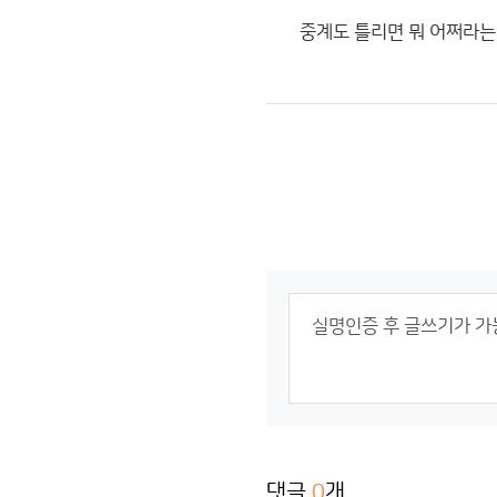
중계도 틀리면 뭐 어쩌라는
댓글
0
개