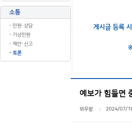
소통
민원·상담
게시글 등록 
기상민원
제안·신고
토론
예보가 힘들면 중
와우왕
2024/07/1