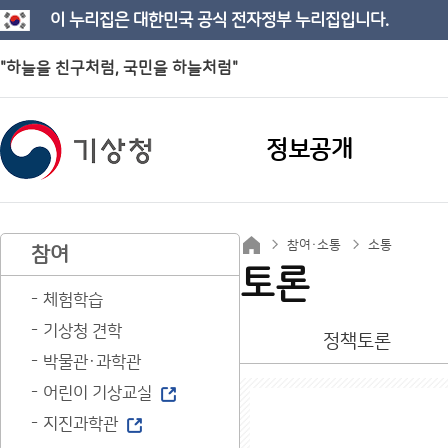
이 누리집은 대한민국 공식 전자정부 누리집입니다.
"하늘을 친구처럼, 국민을 하늘처럼"
정보공개
참여·소통
소통
참여
토론
체험학습
기상청 견학
정책토론
박물관·과학관
어린이 기상교실
지진과학관