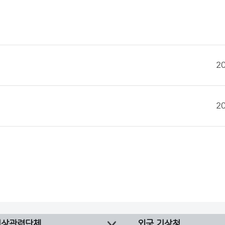
2
2
기상관련단체
외국 기상청