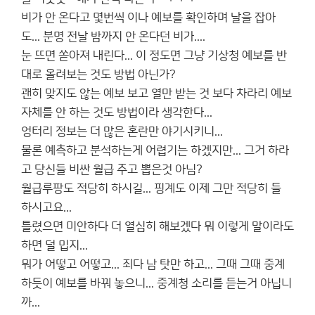
비가 안 온다고 몇번씩 이나 예보를 확인하며 날을 잡아
도... 분명 전날 밤까지 안 온다던 비가....
눈 뜨면 쏟아져 내린다... 이 정도면 그냥 기상청 예보를 반
대로 올려보는 것도 방법 아닌가?
괜히 맞지도 않는 예보 보고 열만 받는 것 보다 차라리 예보
자체를 안 하는 것도 방법이라 생각한다...
엉터리 정보는 더 많은 혼란만 야기시키니...
물론 예측하고 분석하는게 어렵기는 하겠지만... 그거 하라
고 당신들 비싼 월급 주고 뽑은것 아님?
월급루팡도 적당히 하시길... 핑계도 이제 그만 적당히 들
하시고요...
틀렸으면 미안하다 더 열심히 해보겠다 뭐 이렇게 말이라도
하면 덜 밉지...
뭐가 어떻고 어떻고... 죄다 남 탓만 하고... 그때 그때 중계
하듯이 예보를 바꿔 놓으니... 중계청 소리를 듣는거 아닙니
까...