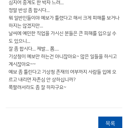
심지어 중계도 한 박자 느려...
정말 반성 좀 합시다...
뭐 일반인들이야 예보가 틀렸다고 해서 크게 피해를 보거나
하지는 않겠지만...
날씨에 예민한 직업을 가시신 분들은 큰 피해를 입으실 수
도 있으니...
잘 좀 합시다... 제발... 쫌....
기상청이 예보만 하는건 아니잖아요~ 많은 일들을 하시고
계시잖아요~~
예보 좀 틀린다고 기상청 존재의 여부까지 사람들 입에 오
르고 내리면 자존심 안 상하십니까?
쪽팔려서라도 좀 잘 하자구요~
목록