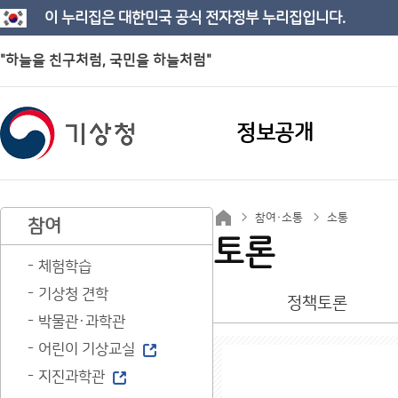
이 누리집은 대한민국 공식 전자정부 누리집입니다.
"하늘을 친구처럼, 국민을 하늘처럼"
정보공개
참여·소통
소통
참여
토론
체험학습
기상청 견학
정책토론
박물관·과학관
어린이 기상교실
지진과학관