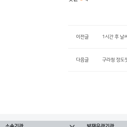
이전글
1시간 후 날
다음글
구라청 정도
소속기관
방재유관기관