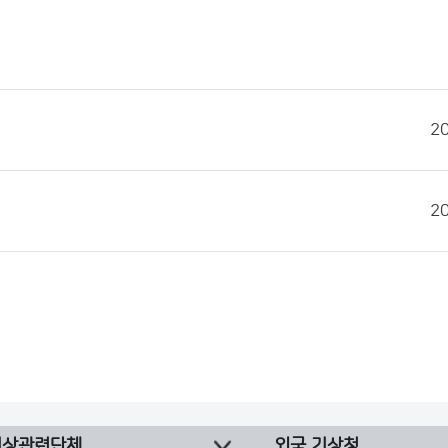
2
2
기상관련단체
외국 기상청