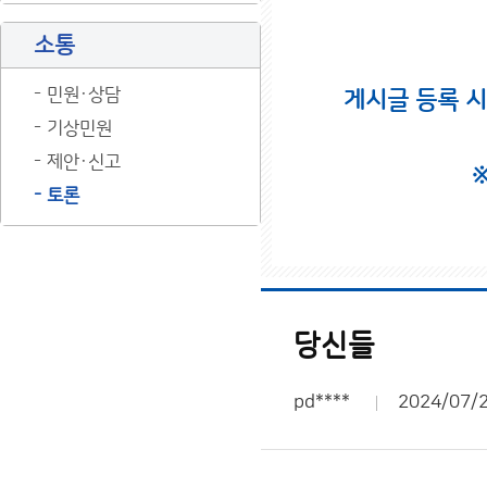
소통
민원·상담
게시글 등록 
기상민원
제안·신고
토론
당신들
pd****
2024/07/