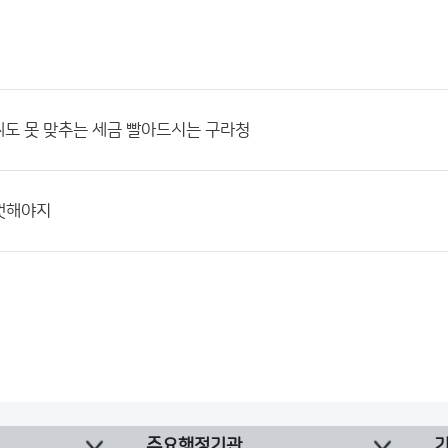
씨도 못 맞추는 세금 빨아드시는 구라청
껏해야지
주요행정기관