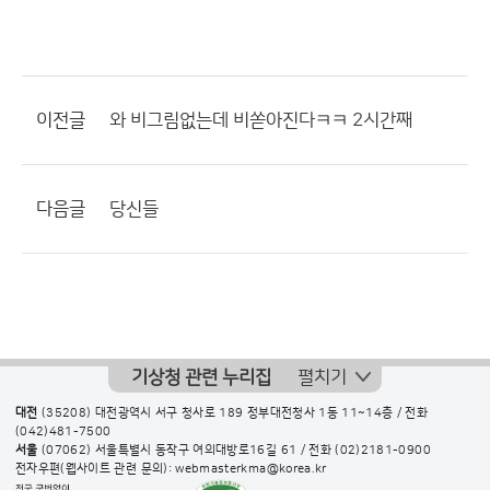
이전글
와 비그림없는데 비쏟아진다ㅋㅋ 2시간째
다음글
당신들
기상청 관련 누리집
펼치기
대전
(35208) 대전광역시 서구 청사로 189 정부대전청사 1동 11~14층 / 전화
(042)481-7500
서울
(07062) 서울특별시 동작구 여의대방로16길 61 / 전화
(02)2181-0900
전자우편(웹사이트 관련 문의): webmasterkma@korea.kr