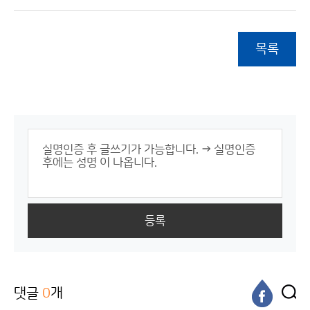
목록
등록
댓글
0
개