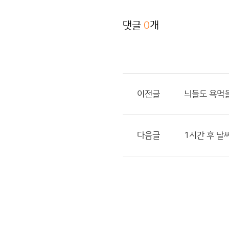
댓글
0
개
이전글
늬들도 욕먹
다음글
1시간 후 날