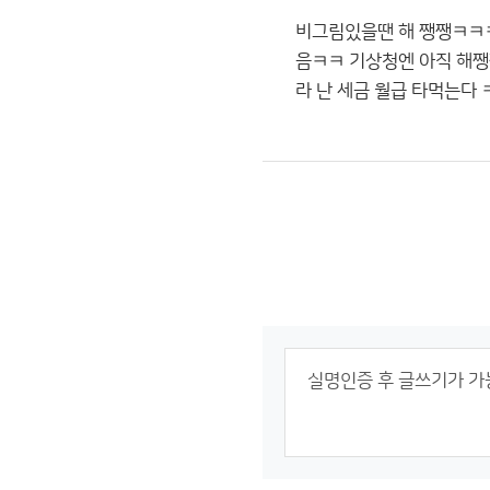
비그림있을땐 해 쨍쨍ㅋㅋㅋ
음ㅋㅋ 기상청엔 아직 해쨍
라 난 세금 월급 타먹는다 