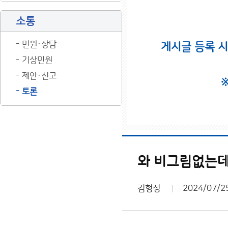
소통
민원·상담
게시글 등록 
기상민원
제안·신고
토론
와 비그림없는데
김형성
2024/07/2