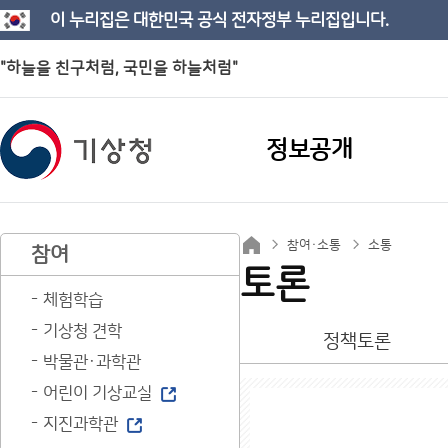
이 누리집은 대한민국 공식 전자정부 누리집입니다.
"하늘을 친구처럼, 국민을 하늘처럼"
정보공개
참여·소통
소통
참여
토론
체험학습
기상청 견학
정책토론
박물관·과학관
어린이 기상교실
지진과학관