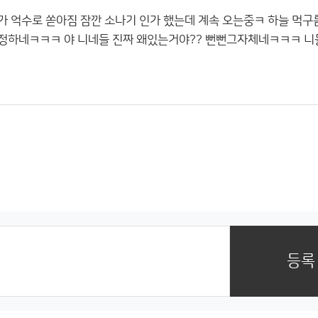
가 억수로 쏟아짐 잠깐 소나기 인가 했는데 계속 오는중ㅋ 하늘 먹구
수정하네ㅋㅋㅋ 야 니네들 진짜 왜있는거야?? 뻔뻔그자체네ㅋㅋㅋ 니
등록