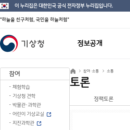
이 누리집은 대한민국 공식 전자정부 누리집입니다.
"하늘을 친구처럼, 국민을 하늘처럼"
정보공개
참여·소통
소통
참여
토론
체험학습
기상청 견학
정책토론
박물관·과학관
어린이 기상교실
지진과학관