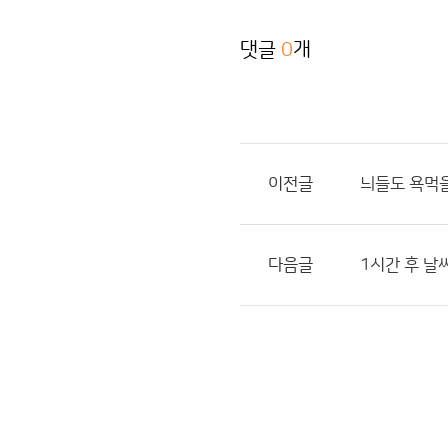
댓글
0
개
이전글
늬들도 욕먹
다음글
1시간 후 날