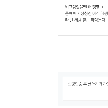
비그림있을땐 해 쨍쨍ㅋㅋㅋ
음ㅋㅋ 기상청엔 아직 해쨍
라 난 세금 월급 타먹는다 