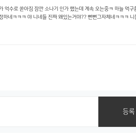
가 억수로 쏟아짐 잠깐 소나기 인가 했는데 계속 오는중ㅋ 하늘 먹구
수정하네ㅋㅋㅋ 야 니네들 진짜 왜있는거야?? 뻔뻔그자체네ㅋㅋㅋ 니
등록