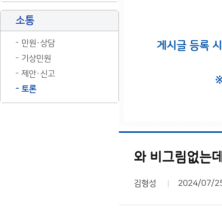
소통
민원·상담
게시글 등록 
기상민원
제안·신고
토론
와 비그림없는데
김형성
2024/07/2