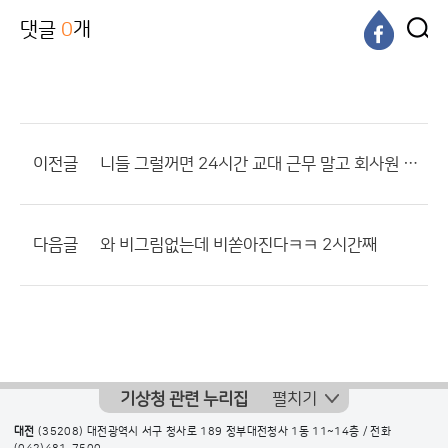
댓글
0
개
이전글
니들 그럴꺼면 24시간 교대 근무 말고 회사원 처럼 일하라니까?
다음글
와 비그림없는데 비쏟아진다ㅋㅋ 2시간째
기상청 관련 누리집
펼치기
대전
(35208) 대전광역시 서구 청사로 189 정부대전청사 1동 11~14층 / 전화