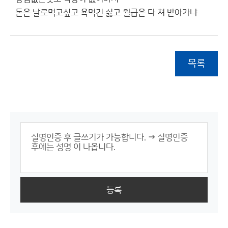
돈은 날로먹고싶고 욕먹긴 싫고 월급은 다 쳐 받아가냐
목록
등록