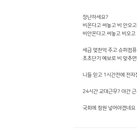
장난하세요?
비온다고 써놓고 비 안오고
비안온다고 써놓고 비오고
세금 몇천억 주고 슈퍼컴퓨
초초단기 예보로 비 맞추
니들 믿고 1시간전에 전자
24시간 교대근무? 야간 
국회에 청원 넣어야겠네요 