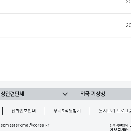
2
2
기상관련단체
외국 기상청
전화번호안내
부서&직원찾기
문서보기 프로그
ebmasterkma@korea.kr