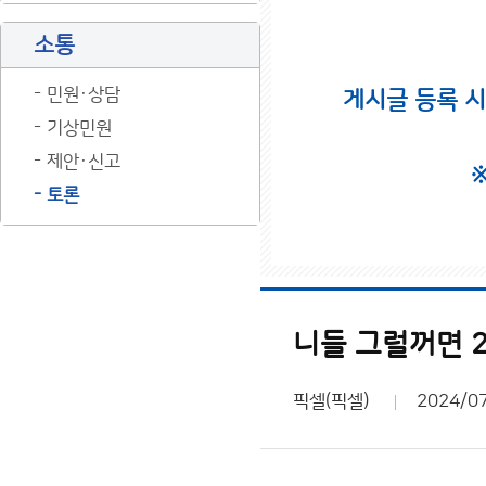
소통
민원·상담
게시글 등록 
기상민원
제안·신고
토론
니들 그럴꺼면 
픽셀(픽셀)
2024/0