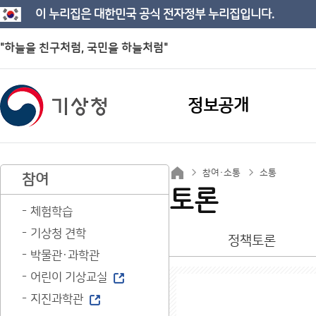
이 누리집은 대한민국 공식 전자정부 누리집입니다.
"하늘을 친구처럼, 국민을 하늘처럼"
정보공개
참여·소통
소통
참여
토론
체험학습
기상청 견학
정책토론
박물관·과학관
어린이 기상교실
지진과학관