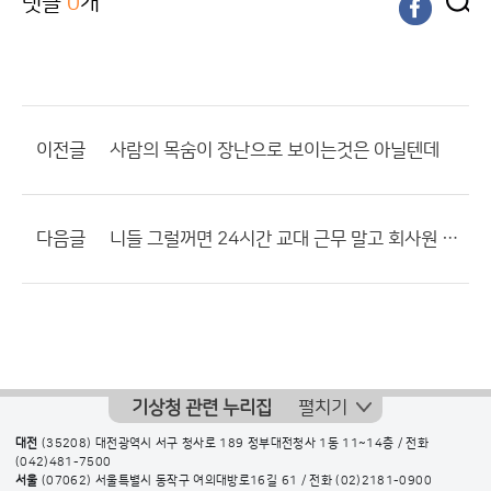
댓글
0
개
이전글
사람의 목숨이 장난으로 보이는것은 아닐텐데
다음글
니들 그럴꺼면 24시간 교대 근무 말고 회사원 처럼 일하라니까?
기상청 관련 누리집
펼치기
대전
(35208) 대전광역시 서구 청사로 189 정부대전청사 1동 11~14층 / 전화
(042)481-7500
서울
(07062) 서울특별시 동작구 여의대방로16길 61 / 전화
(02)2181-0900