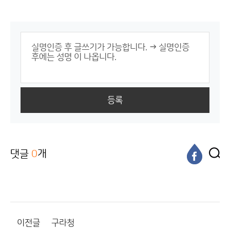
등록
댓글
0
개
이전글
구라청