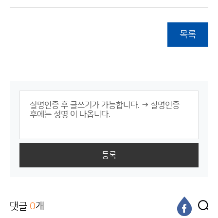
목록
등록
댓글
0
개