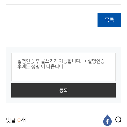
목록
등록
댓글
0
개