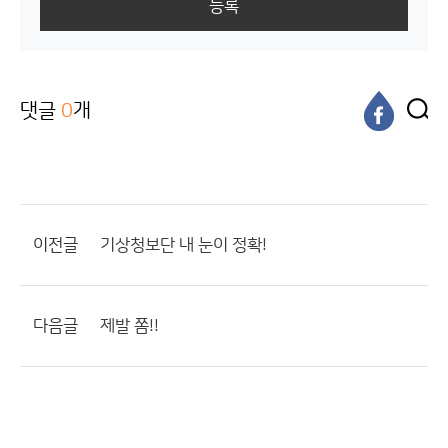
등록
댓글
0
개
이전글
기상청보단 내 눈이 정확!
다음글
제발 쫌!!